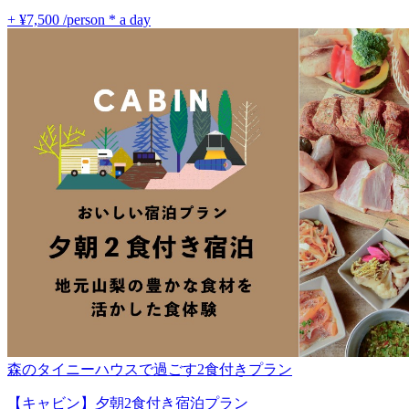
+ ¥7,500
/person * a day
森のタイニーハウスで過ごす2食付きプラン
【キャビン】夕朝2食付き宿泊プラン