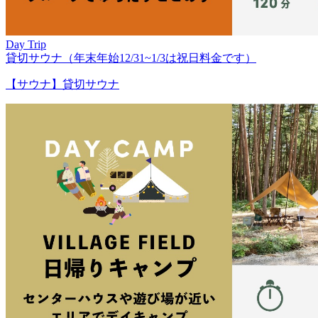
Day Trip
貸切サウナ（年末年始12/31~1/3は祝日料金です）
【サウナ】貸切サウナ