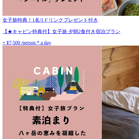
女子旅特典！1名/1ドリンクプレゼント付き
【★キャビン特典付】女子旅 夕朝2食付き宿泊プラン
+ ¥7,500
/person * a day