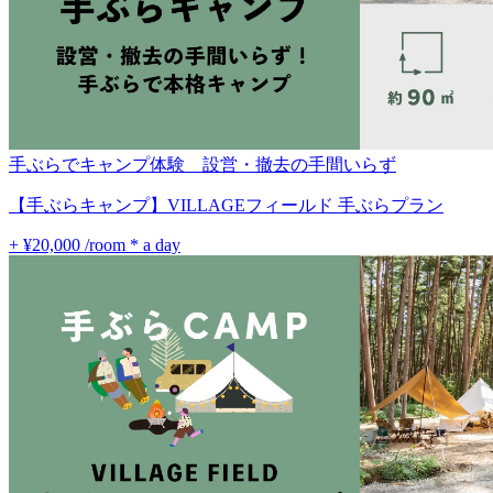
手ぶらでキャンプ体験 設営・撤去の手間いらず
【手ぶらキャンプ】VILLAGEフィールド 手ぶらプラン
+ ¥20,000
/room * a day