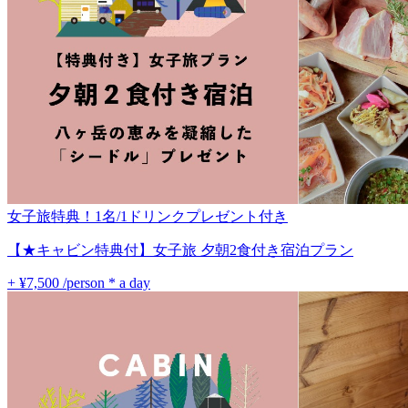
女子旅特典！1名/1ドリンクプレゼント付き
【★キャビン特典付】女子旅 夕朝2食付き宿泊プラン
+ ¥7,500
/person * a day