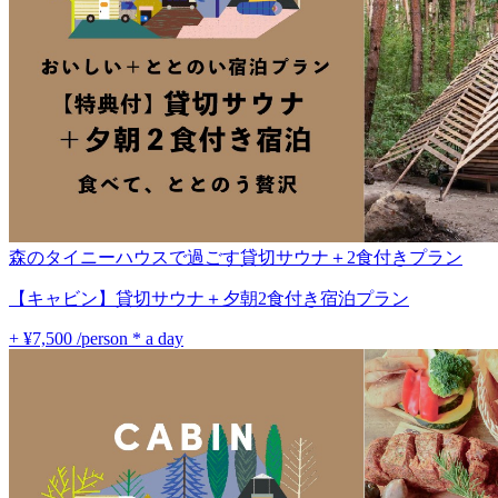
森のタイニーハウスで過ごす貸切サウナ＋2食付きプラン
【キャビン】貸切サウナ＋夕朝2食付き宿泊プラン
+ ¥7,500
/person * a day