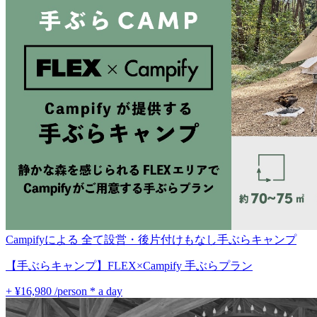
Campifyによる 全て設営・後片付けもなし手ぶらキャンプ
【手ぶらキャンプ】FLEX×Campify 手ぶらプラン
+ ¥16,980
/person * a day