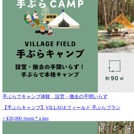
手ぶらでキャンプ体験 設営・撤去の手間いらず
【手ぶらキャンプ】VILLAGEフィールド 手ぶらプラン
+ ¥20,000
/room * a day