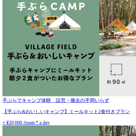
手ぶらでキャンプ体験 設営・撤去の手間いらず
【手ぶら&おいしいキャンプ】ミールキット2食付きプラン
+ ¥20,000
/room * a day