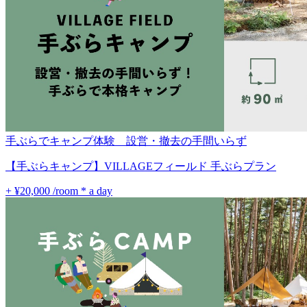
手ぶらでキャンプ体験 設営・撤去の手間いらず
【手ぶらキャンプ】VILLAGEフィールド 手ぶらプラン
+ ¥20,000
/room * a day