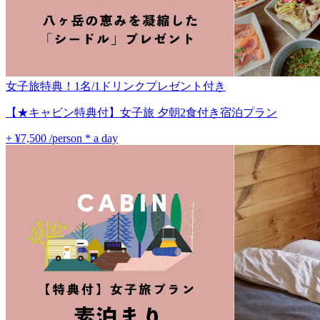
女子旅特典！1名/1ドリンクプレゼント付き
【★キャビン特典付】女子旅 夕朝2食付き宿泊プラン
+ ¥7,500
/person * a day