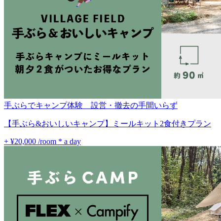
手ぶらでキャンプ体験 設営・撤去の手間いらず
【手ぶら&おいしいキャンプ】ミールキット2食付きプラン
+ ¥20,000
/room * a day