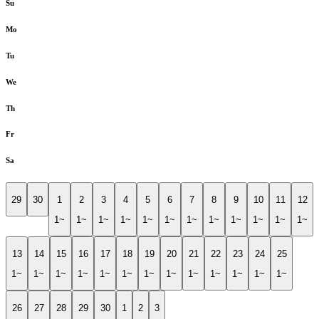
Su
Mo
Tu
We
Th
Fr
Sa
29
30
1
2
3
4
5
6
7
8
9
10
11
12
1~
1~
1~
1~
1~
1~
1~
1~
1~
1~
1~
1~
13
14
15
16
17
18
19
20
21
22
23
24
25
1~
1~
1~
1~
1~
1~
1~
1~
1~
1~
1~
1~
1~
26
27
28
29
30
1
2
3