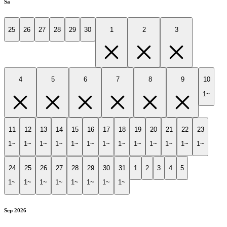
Sa
25
26
27
28
29
30
1
2
3
4
5
6
7
8
9
10
1~
11
12
13
14
15
16
17
18
19
20
21
22
23
1~
1~
1~
1~
1~
1~
1~
1~
1~
1~
1~
1~
1~
24
25
26
27
28
29
30
31
1
2
3
4
5
1~
1~
1~
1~
1~
1~
1~
1~
Sep 2026