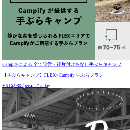
Campifyによる 全て設営・後片付けもなし手ぶらキャンプ
【手ぶらキャンプ】FLEX×Campify 手ぶらプラン
+ ¥16,980
/person * a day