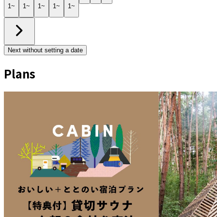
1~
1~
1~
1~
1~
Next without setting a date
Plans