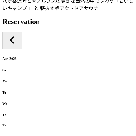
八ヶ岳連峰と南アルプスの豊かな自然の中で味わう「おいし
いキャンプ 」 と 薪火本格アウトドアサウナ
Reservation
Aug 2026
Su
Mo
Tu
We
Th
Fr